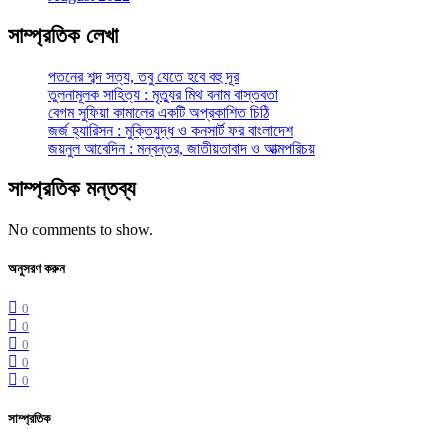
সাম্প্রতিক লেখা
পতনের শব্দ সত্য, তবু যেতে হবে বহু দূর
তুলনামূলক সাহিত্য : মৃত্যুর মিথ বনাম বাস্তবতা
বেগম সুফিয়া কামালের একটি অপ্রকাশিত চিঠি
জর্জ হ্যারিসন : মুক্তিযুদ্ধ ও কনসার্ট ফর বাংলাদেশ
জয়নুল আবেদিন : মন্বন্তর, জাতীয়তাবাদ ও আত্মপরিচয়
সাম্প্রতিক মন্তব্য
No comments to show.
অনুসরণ করুন
0
0
0
0
0
সাম্প্রতিক