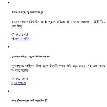
পতনের শব্দ সত্য, তবু যেতে হবে বহু দূর
২০০৭ সালে বেরিয়েছিল আমার প্রথম কবিতার বই পতনের শব্দগুলো। বইটি নিয়ে
বেশ কিছু
মে ২৩, ২০২৪
খালেদ হোসাইন
তুলনামূলক সাহিত্য : মৃত্যুর মিথ বনাম বাস্তবতা
তুলনামূলক সাহিত্য নিয়ে বইটা লিখেছি প্রায় আট বছর ধরে। এই আট বছরে
সংগ্রহ করেছি
মে ২৩, ২০২৪
সুমন সাজ্জাদ
বেগম সুফিয়া কামালের একটি অপ্রকাশিত চিঠি