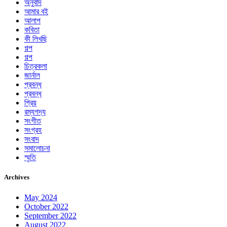
অনুবাদ
আমার বই
আলাপ
কবিতা
কী লিখছি
গল্প
গল্প
চিত্রকলা
জার্নাল
প্রবন্ধ
প্রবন্ধ
প্রিয়
রম্যগদ্য
সংগীত
সংগ্রহ
সংবাদ
সমালোচনা
স্মৃতি
Archives
May 2024
October 2022
September 2022
August 2022