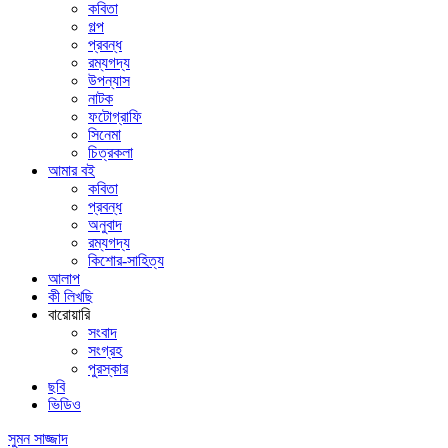
কবিতা
গল্প
প্রবন্ধ
রম্যগদ্য
উপন্যাস
নাটক
ফটোগ্রাফি
সিনেমা
চিত্রকলা
আমার বই
কবিতা
প্রবন্ধ
অনুবাদ
রম্যগদ্য
কিশোর-সাহিত্য
আলাপ
কী লিখছি
বারোয়ারি
সংবাদ
সংগ্রহ
পুরস্কার
ছবি
ভিডিও
সুমন সাজ্জাদ