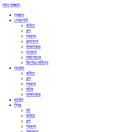
সুমন সাজ্জাদ
প্রচ্ছদ
লেখালেখি
কবিতা
গল্প
প্রবন্ধ
রম্যগদ্য
সাক্ষাৎকার
গবেষণা
সমালোচনা
কিশোর-সাহিত্য
অনুবাদ
কবিতা
গল্প
প্রবন্ধ
নাটক
সাক্ষাৎকার
জার্নাল
প্রিয়
বই
কবিতা
গল্প
প্রবন্ধ
রম্যগদ্য