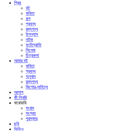
প্রিয়
বই
কবিতা
গল্প
প্রবন্ধ
রম্যগদ্য
উপন্যাস
নাটক
ফটোগ্রাফি
সিনেমা
চিত্রকলা
আমার বই
কবিতা
প্রবন্ধ
অনুবাদ
রম্যগদ্য
কিশোর-সাহিত্য
আলাপ
কী লিখছি
বারোয়ারি
সংবাদ
সংগ্রহ
পুরস্কার
ছবি
ভিডিও