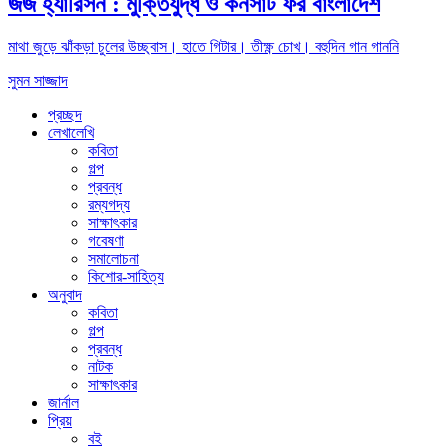
জর্জ হ্যারিসন : মুক্তিযুদ্ধ ও কনসার্ট ফর বাংলাদেশ
মাথা জুড়ে ঝাঁকড়া চুলের উচ্ছ্বাস। হাতে গিটার। তীক্ষ্ণ চোখ। বহুদিন গান গাননি
সুমন সাজ্জাদ
প্রচ্ছদ
লেখালেখি
কবিতা
গল্প
প্রবন্ধ
রম্যগদ্য
সাক্ষাৎকার
গবেষণা
সমালোচনা
কিশোর-সাহিত্য
অনুবাদ
কবিতা
গল্প
প্রবন্ধ
নাটক
সাক্ষাৎকার
জার্নাল
প্রিয়
বই