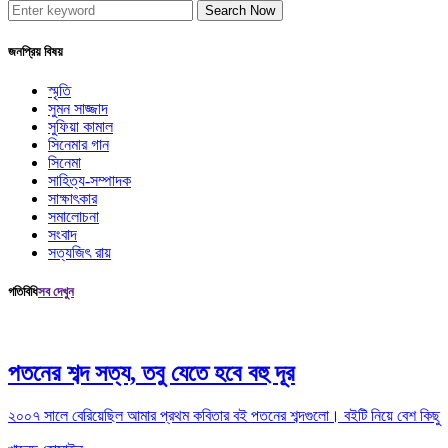
Search Now
জনপ্রিয় বিষয়
স্মৃতি
সুমন সাজ্জাদ
সুফিয়া কামাল
সিনেমার গান
সিনেমা
সাহিত্য-সম্পাদক
সাক্ষাৎকার
সমালোচনা
সংবাদ
সত্যজিৎ রায়
গতিবিধি
সব দেখুন
পতনের শব্দ সত্য, তবু যেতে হবে বহু দূর
২০০৭ সালে বেরিয়েছিল আমার প্রথম কবিতার বই পতনের শব্দগুলো। বইটি নিয়ে বেশ কিছু