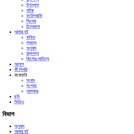
উপন্যাস
নাটক
ফটোগ্রাফি
সিনেমা
চিত্রকলা
আমার বই
কবিতা
প্রবন্ধ
অনুবাদ
রম্যগদ্য
কিশোর-সাহিত্য
আলাপ
কী লিখছি
বারোয়ারি
সংবাদ
সংগ্রহ
পুরস্কার
ছবি
ভিডিও
বিভাগ
অনুবাদ
আমার বই