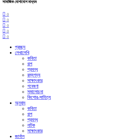
সামাজিক যোগাযোগ মাধ্যম
0
0
0
0
0
প্রচ্ছদ
লেখালেখি
কবিতা
গল্প
প্রবন্ধ
রম্যগদ্য
সাক্ষাৎকার
গবেষণা
সমালোচনা
কিশোর-সাহিত্য
অনুবাদ
কবিতা
গল্প
প্রবন্ধ
নাটক
সাক্ষাৎকার
জার্নাল