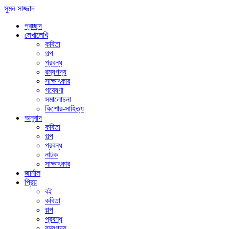
সুমন সাজ্জাদ
প্রচ্ছদ
লেখালেখি
কবিতা
গল্প
প্রবন্ধ
রম্যগদ্য
সাক্ষাৎকার
গবেষণা
সমালোচনা
কিশোর-সাহিত্য
অনুবাদ
কবিতা
গল্প
প্রবন্ধ
নাটক
সাক্ষাৎকার
জার্নাল
প্রিয়
বই
কবিতা
গল্প
প্রবন্ধ
রম্যগদ্য