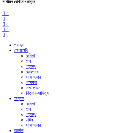
সামাজিক যোগাযোগ মাধ্যম
0
0
0
0
0
প্রচ্ছদ
লেখালেখি
কবিতা
গল্প
প্রবন্ধ
রম্যগদ্য
সাক্ষাৎকার
গবেষণা
সমালোচনা
কিশোর-সাহিত্য
অনুবাদ
কবিতা
গল্প
প্রবন্ধ
নাটক
সাক্ষাৎকার
জার্নাল