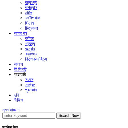
রম্যগদ্য
উপন্যাস
নাটক
ফটোগ্রাফি
সিনেমা
চিত্রকলা
আমার বই
কবিতা
প্রবন্ধ
অনুবাদ
রম্যগদ্য
কিশোর-সাহিত্য
আলাপ
কী লিখছি
বারোয়ারি
সংবাদ
সংগ্রহ
পুরস্কার
ছবি
ভিডিও
সুমন সাজ্জাদ
Search Now
জনপ্রিয় বিষয়