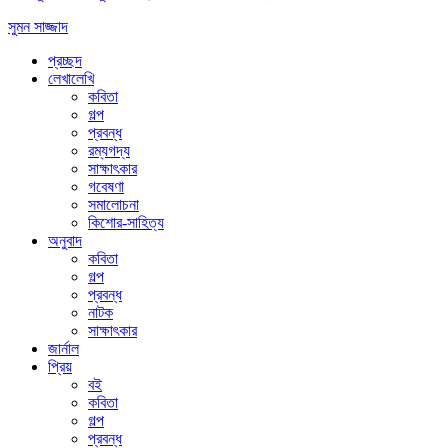
সুমন সাজ্জাদ
প্রচ্ছদ
লেখালেখি
কবিতা
গল্প
প্রবন্ধ
রম্যগদ্য
সাক্ষাৎকার
গবেষণা
সমালোচনা
কিশোর-সাহিত্য
অনুবাদ
কবিতা
গল্প
প্রবন্ধ
নাটক
সাক্ষাৎকার
জার্নাল
প্রিয়
বই
কবিতা
গল্প
প্রবন্ধ