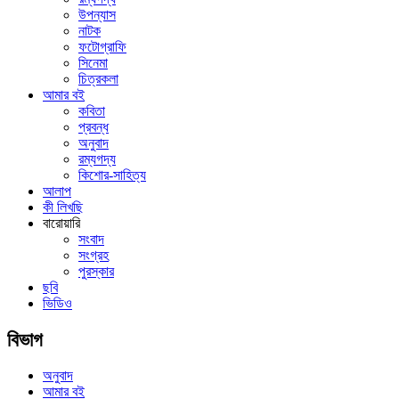
উপন্যাস
নাটক
ফটোগ্রাফি
সিনেমা
চিত্রকলা
আমার বই
কবিতা
প্রবন্ধ
অনুবাদ
রম্যগদ্য
কিশোর-সাহিত্য
আলাপ
কী লিখছি
বারোয়ারি
সংবাদ
সংগ্রহ
পুরস্কার
ছবি
ভিডিও
বিভাগ
অনুবাদ
আমার বই