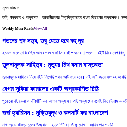
সুমন সাজ্জাদ
কবি, গদ্যকার ও অনুবাদক। জাহাঙ্গীরনগর বিশ্ববিদ্যালয়ের বাংলা বিভাগের অধ্যাপক। স
Weekly Must-Reads
View All
পতনের শব্দ সত্য, তবু যেতে হবে বহু দূর
২০০৭ সালে বেরিয়েছিল আমার প্রথম কবিতার বই পতনের শব্দগুলো। বইটি নিয়ে বেশ কিছু
তুলনামূলক সাহিত্য : মৃত্যুর মিথ বনাম বাস্তবতা
তুলনামূলক সাহিত্য নিয়ে বইটা লিখেছি প্রায় আট বছর ধরে। এই আট বছরে সংগ্রহ করেছি
বেগম সুফিয়া কামালের একটি অপ্রকাশিত চিঠি
পুরোনো বই কেনা ও ঘাঁটাঘাঁটি করা আমার অভ্যাস। এই অভ্যাসের বশেই কিনেছিলাম ভারতী
জর্জ হ্যারিসন : মুক্তিযুদ্ধ ও কনসার্ট ফর বাংলাদেশ
মাথা জুড়ে ঝাঁকড়া চুলের উচ্ছ্বাস। হাতে গিটার। তীক্ষ্ণ চোখ। বহুদিন গান গাননি