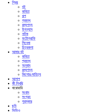
প্রিয়
বই
কবিতা
গল্প
প্রবন্ধ
রম্যগদ্য
উপন্যাস
নাটক
ফটোগ্রাফি
সিনেমা
চিত্রকলা
আমার বই
কবিতা
প্রবন্ধ
অনুবাদ
রম্যগদ্য
কিশোর-সাহিত্য
আলাপ
কী লিখছি
বারোয়ারি
সংবাদ
সংগ্রহ
পুরস্কার
ছবি
ভিডিও