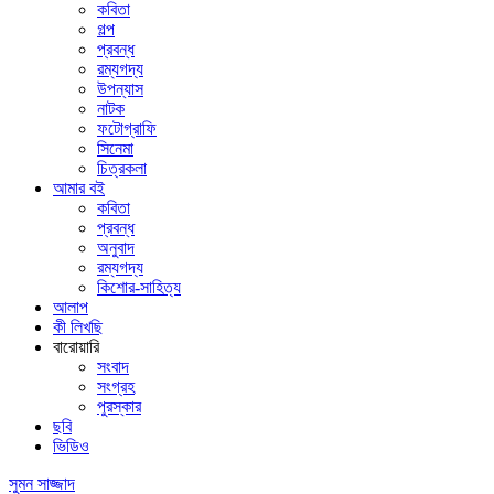
কবিতা
গল্প
প্রবন্ধ
রম্যগদ্য
উপন্যাস
নাটক
ফটোগ্রাফি
সিনেমা
চিত্রকলা
আমার বই
কবিতা
প্রবন্ধ
অনুবাদ
রম্যগদ্য
কিশোর-সাহিত্য
আলাপ
কী লিখছি
বারোয়ারি
সংবাদ
সংগ্রহ
পুরস্কার
ছবি
ভিডিও
সুমন সাজ্জাদ