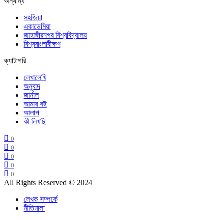
অন্যান্য
সহজিয়া
একাডেমিয়া
জাহাঙ্গীরনগর বিশ্ববিদ্যালয়
বিশ্ববাংলাবীক্ষণ
ক্যাটাগরি
লেখালেখি
অনুবাদ
জার্নাল
আমার বই
আলাপ
কী লিখছি
0
0
0
0
0
All Rights Reserved © 2024
লেখক সম্পর্কে
নীতিমালা