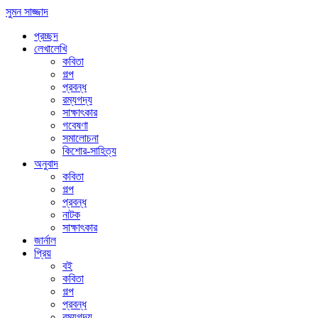
সুমন সাজ্জাদ
প্রচ্ছদ
লেখালেখি
কবিতা
গল্প
প্রবন্ধ
রম্যগদ্য
সাক্ষাৎকার
গবেষণা
সমালোচনা
কিশোর-সাহিত্য
অনুবাদ
কবিতা
গল্প
প্রবন্ধ
নাটক
সাক্ষাৎকার
জার্নাল
প্রিয়
বই
কবিতা
গল্প
প্রবন্ধ
রম্যগদ্য