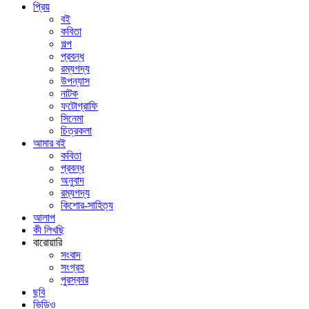
প্রিয়
বই
কবিতা
গল্প
প্রবন্ধ
রম্যগদ্য
উপন্যাস
নাটক
ফটোগ্রাফি
সিনেমা
চিত্রকলা
আমার বই
কবিতা
প্রবন্ধ
অনুবাদ
রম্যগদ্য
কিশোর-সাহিত্য
আলাপ
কী লিখছি
বারোয়ারি
সংবাদ
সংগ্রহ
পুরস্কার
ছবি
ভিডিও