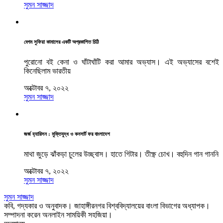
সুমন সাজ্জাদ
বেগম সুফিয়া কামালের একটি অপ্রকাশিত চিঠি
পুরোনো বই কেনা ও ঘাঁটাঘাঁটি করা আমার অভ্যাস। এই অভ্যাসের বশেই
কিনেছিলাম ভারতীয়
অক্টোবর ৭, ২০২২
সুমন সাজ্জাদ
জর্জ হ্যারিসন : মুক্তিযুদ্ধ ও কনসার্ট ফর বাংলাদেশ
মাথা জুড়ে ঝাঁকড়া চুলের উচ্ছ্বাস। হাতে গিটার। তীক্ষ্ণ চোখ। বহুদিন গান গাননি
অক্টোবর ৭, ২০২২
সুমন সাজ্জাদ
সুমন সাজ্জাদ
কবি, গদ্যকার ও অনুবাদক। জাহাঙ্গীরনগর বিশ্ববিদ্যালয়ের বাংলা বিভাগের অধ্যাপক।
সম্পাদনা করেন অনলাইন সাময়িকী সহজিয়া।