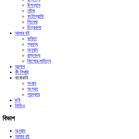
উপন্যাস
নাটক
ফটোগ্রাফি
সিনেমা
চিত্রকলা
আমার বই
কবিতা
প্রবন্ধ
অনুবাদ
রম্যগদ্য
কিশোর-সাহিত্য
আলাপ
কী লিখছি
বারোয়ারি
সংবাদ
সংগ্রহ
পুরস্কার
ছবি
ভিডিও
বিভাগ
অনুবাদ
আমার বই