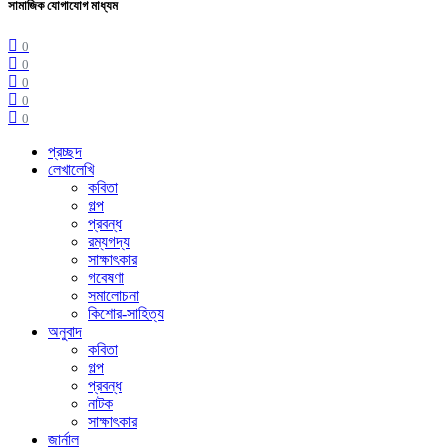
সামাজিক যোগাযোগ মাধ্যম
0
0
0
0
0
প্রচ্ছদ
লেখালেখি
কবিতা
গল্প
প্রবন্ধ
রম্যগদ্য
সাক্ষাৎকার
গবেষণা
সমালোচনা
কিশোর-সাহিত্য
অনুবাদ
কবিতা
গল্প
প্রবন্ধ
নাটক
সাক্ষাৎকার
জার্নাল