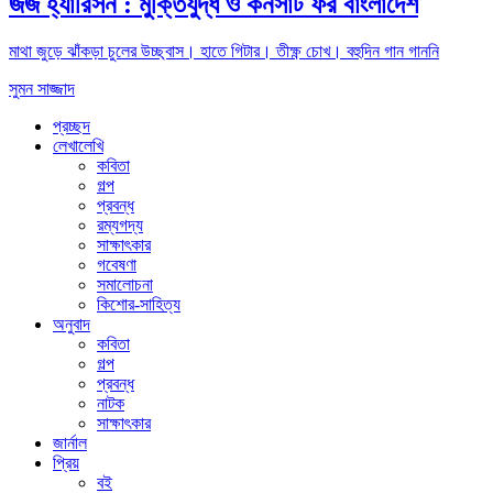
জর্জ হ্যারিসন : মুক্তিযুদ্ধ ও কনসার্ট ফর বাংলাদেশ
মাথা জুড়ে ঝাঁকড়া চুলের উচ্ছ্বাস। হাতে গিটার। তীক্ষ্ণ চোখ। বহুদিন গান গাননি
সুমন সাজ্জাদ
প্রচ্ছদ
লেখালেখি
কবিতা
গল্প
প্রবন্ধ
রম্যগদ্য
সাক্ষাৎকার
গবেষণা
সমালোচনা
কিশোর-সাহিত্য
অনুবাদ
কবিতা
গল্প
প্রবন্ধ
নাটক
সাক্ষাৎকার
জার্নাল
প্রিয়
বই