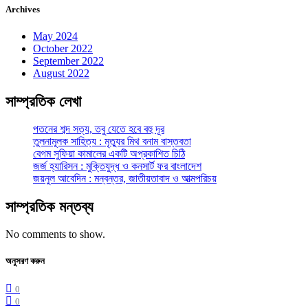
Archives
May 2024
October 2022
September 2022
August 2022
সাম্প্রতিক লেখা
পতনের শব্দ সত্য, তবু যেতে হবে বহু দূর
তুলনামূলক সাহিত্য : মৃত্যুর মিথ বনাম বাস্তবতা
বেগম সুফিয়া কামালের একটি অপ্রকাশিত চিঠি
জর্জ হ্যারিসন : মুক্তিযুদ্ধ ও কনসার্ট ফর বাংলাদেশ
জয়নুল আবেদিন : মন্বন্তর, জাতীয়তাবাদ ও আত্মপরিচয়
সাম্প্রতিক মন্তব্য
No comments to show.
অনুসরণ করুন
0
0