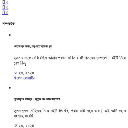
0
0
0
সাম্প্রতিক
পতনের শব্দ সত্য, তবু যেতে হবে বহু দূর
২০০৭ সালে বেরিয়েছিল আমার প্রথম কবিতার বই পতনের শব্দগুলো। বইটি নিয়ে
বেশ কিছু
মে ২৩, ২০২৪
খালেদ হোসাইন
তুলনামূলক সাহিত্য : মৃত্যুর মিথ বনাম বাস্তবতা
তুলনামূলক সাহিত্য নিয়ে বইটা লিখেছি প্রায় আট বছর ধরে। এই আট বছরে
সংগ্রহ করেছি
মে ২৩, ২০২৪