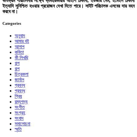
কার্যক্রম পরিচালনার লক্ষ্যে ব্যবহারকারীর আইপি ঠিকানা, ইউজার নেম, ইমেইল ঠিকানা
ইত্যাদি সুনিশ্চিত হওয়ার প্রয়োজন দেখা দিতে পারে। সাইট পরিচালক এসবের দায় বহন
করবে না।
Categories
অনুবাদ
আমার বই
আলাপ
কবিতা
কী লিখছি
গল্প
গল্প
চিত্রকলা
জার্নাল
প্রবন্ধ
প্রবন্ধ
প্রিয়
রম্যগদ্য
সংগীত
সংগ্রহ
সংবাদ
সমালোচনা
স্মৃতি