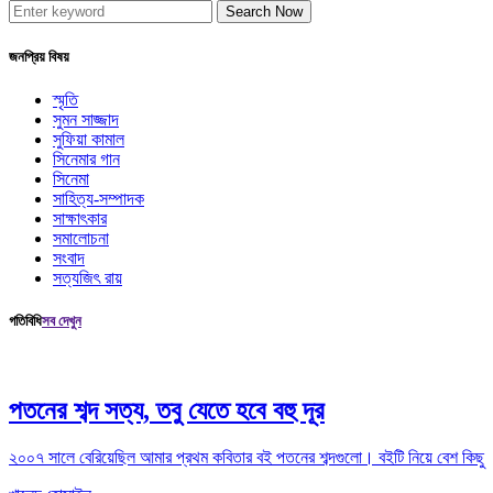
Search Now
জনপ্রিয় বিষয়
স্মৃতি
সুমন সাজ্জাদ
সুফিয়া কামাল
সিনেমার গান
সিনেমা
সাহিত্য-সম্পাদক
সাক্ষাৎকার
সমালোচনা
সংবাদ
সত্যজিৎ রায়
গতিবিধি
সব দেখুন
পতনের শব্দ সত্য, তবু যেতে হবে বহু দূর
২০০৭ সালে বেরিয়েছিল আমার প্রথম কবিতার বই পতনের শব্দগুলো। বইটি নিয়ে বেশ কিছু