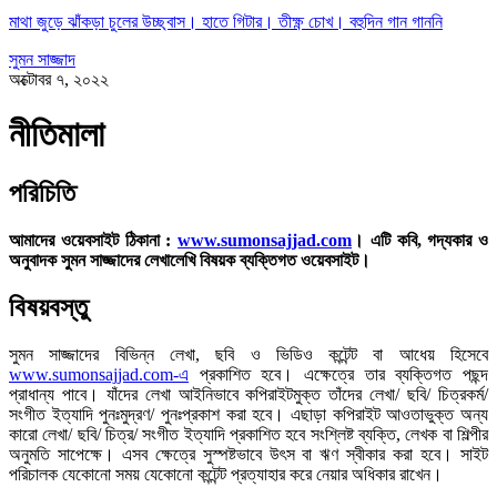
মাথা জুড়ে ঝাঁকড়া চুলের উচ্ছ্বাস। হাতে গিটার। তীক্ষ্ণ চোখ। বহুদিন গান গাননি
সুমন সাজ্জাদ
অক্টোবর ৭, ২০২২
নীতিমালা
পরিচিতি
আমাদের ওয়েবসাইট ঠিকানা :
www.sumonsajjad.com
। এটি কবি, গদ্যকার ও
অনুবাদক সুমন সাজ্জাদের লেখালেখি বিষয়ক ব্যক্তিগত ওয়েবসাইট।
বিষয়বস্তু
সুমন সাজ্জাদের বিভিন্ন লেখা, ছবি ও ভিডিও কন্টেন্ট বা আধেয় হিসেবে
www.sumonsajjad.com-এ
প্রকাশিত হবে। এক্ষেত্রে তার ব্যক্তিগত পছন্দ
প্রাধান্য পাবে। যাঁদের লেখা আইনিভাবে কপিরাইটমুক্ত তাঁদের লেখা/ ছবি/ চিত্রকর্ম/
সংগীত ইত্যাদি পুনঃমুদ্রণ/ পুনঃপ্রকাশ করা হবে। এছাড়া কপিরাইট আওতাভুক্ত অন্য
কারো লেখা/ ছবি/ চিত্র/ সংগীত ইত্যাদি প্রকাশিত হবে সংশ্লিষ্ট ব্যক্তি, লেখক বা শিল্পীর
অনুমতি সাপেক্ষে। এসব ক্ষেত্রে সুস্পষ্টভাবে উৎস বা ঋণ স্বীকার করা হবে। সাইট
পরিচালক যেকোনো সময় যেকোনো কন্টেন্ট প্রত্যাহার করে নেয়ার অধিকার রাখেন।