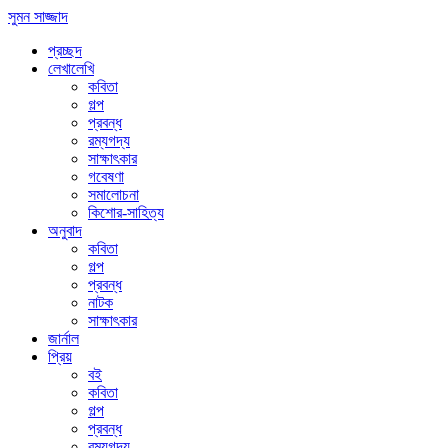
সুমন সাজ্জাদ
প্রচ্ছদ
লেখালেখি
কবিতা
গল্প
প্রবন্ধ
রম্যগদ্য
সাক্ষাৎকার
গবেষণা
সমালোচনা
কিশোর-সাহিত্য
অনুবাদ
কবিতা
গল্প
প্রবন্ধ
নাটক
সাক্ষাৎকার
জার্নাল
প্রিয়
বই
কবিতা
গল্প
প্রবন্ধ
রম্যগদ্য