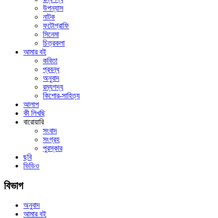
উপন্যাস
নাটক
ফটোগ্রাফি
সিনেমা
চিত্রকলা
আমার বই
কবিতা
প্রবন্ধ
অনুবাদ
রম্যগদ্য
কিশোর-সাহিত্য
আলাপ
কী লিখছি
বারোয়ারি
সংবাদ
সংগ্রহ
পুরস্কার
ছবি
ভিডিও
বিভাগ
অনুবাদ
আমার বই