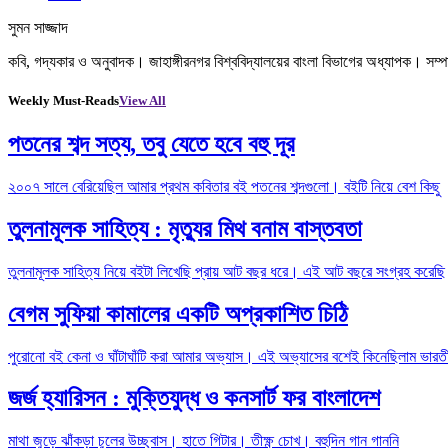
সুমন সাজ্জাদ
কবি, গদ্যকার ও অনুবাদক। জাহাঙ্গীরনগর বিশ্ববিদ্যালয়ের বাংলা বিভাগের অধ্যাপক। স
Weekly Must-Reads
View All
পতনের শব্দ সত্য, তবু যেতে হবে বহু দূর
২০০৭ সালে বেরিয়েছিল আমার প্রথম কবিতার বই পতনের শব্দগুলো। বইটি নিয়ে বেশ কিছু
তুলনামূলক সাহিত্য : মৃত্যুর মিথ বনাম বাস্তবতা
তুলনামূলক সাহিত্য নিয়ে বইটা লিখেছি প্রায় আট বছর ধরে। এই আট বছরে সংগ্রহ করেছি
বেগম সুফিয়া কামালের একটি অপ্রকাশিত চিঠি
পুরোনো বই কেনা ও ঘাঁটাঘাঁটি করা আমার অভ্যাস। এই অভ্যাসের বশেই কিনেছিলাম ভারতী
জর্জ হ্যারিসন : মুক্তিযুদ্ধ ও কনসার্ট ফর বাংলাদেশ
মাথা জুড়ে ঝাঁকড়া চুলের উচ্ছ্বাস। হাতে গিটার। তীক্ষ্ণ চোখ। বহুদিন গান গাননি