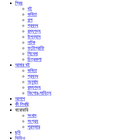
প্রিয়
বই
কবিতা
গল্প
প্রবন্ধ
রম্যগদ্য
উপন্যাস
নাটক
ফটোগ্রাফি
সিনেমা
চিত্রকলা
আমার বই
কবিতা
প্রবন্ধ
অনুবাদ
রম্যগদ্য
কিশোর-সাহিত্য
আলাপ
কী লিখছি
বারোয়ারি
সংবাদ
সংগ্রহ
পুরস্কার
ছবি
ভিডিও