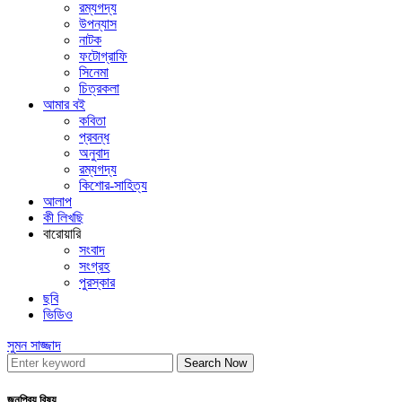
রম্যগদ্য
উপন্যাস
নাটক
ফটোগ্রাফি
সিনেমা
চিত্রকলা
আমার বই
কবিতা
প্রবন্ধ
অনুবাদ
রম্যগদ্য
কিশোর-সাহিত্য
আলাপ
কী লিখছি
বারোয়ারি
সংবাদ
সংগ্রহ
পুরস্কার
ছবি
ভিডিও
সুমন সাজ্জাদ
Search Now
জনপ্রিয় বিষয়