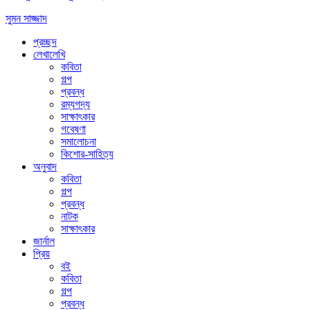
সুমন সাজ্জাদ
প্রচ্ছদ
লেখালেখি
কবিতা
গল্প
প্রবন্ধ
রম্যগদ্য
সাক্ষাৎকার
গবেষণা
সমালোচনা
কিশোর-সাহিত্য
অনুবাদ
কবিতা
গল্প
প্রবন্ধ
নাটক
সাক্ষাৎকার
জার্নাল
প্রিয়
বই
কবিতা
গল্প
প্রবন্ধ