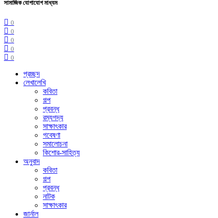
সামাজিক যোগাযোগ মাধ্যম
0
0
0
0
0
প্রচ্ছদ
লেখালেখি
কবিতা
গল্প
প্রবন্ধ
রম্যগদ্য
সাক্ষাৎকার
গবেষণা
সমালোচনা
কিশোর-সাহিত্য
অনুবাদ
কবিতা
গল্প
প্রবন্ধ
নাটক
সাক্ষাৎকার
জার্নাল